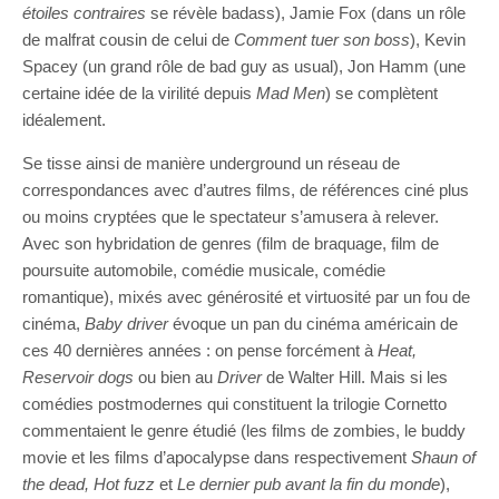
étoiles contraires
se révèle badass), Jamie Fox (dans un rôle
de malfrat cousin de celui de
Comment tuer son boss
), Kevin
Spacey (un grand rôle de bad guy as usual), Jon Hamm (une
certaine idée de la virilité depuis
Mad Men
) se complètent
idéalement.
Se tisse ainsi de manière underground un réseau de
correspondances avec d’autres films, de références ciné plus
ou moins cryptées que le spectateur s’amusera à relever.
Avec son hybridation de genres (film de braquage, film de
poursuite automobile, comédie musicale, comédie
romantique), mixés avec générosité et virtuosité par un fou de
cinéma,
Baby driver
évoque un pan du cinéma américain de
ces 40 dernières années : on pense forcément à
Heat,
Reservoir dogs
ou bien au
Driver
de Walter Hill. Mais si les
comédies postmodernes qui constituent la trilogie Cornetto
commentaient le genre étudié (les films de zombies, le buddy
movie et les films d’apocalypse dans respectivement
Shaun of
the dead, Hot fuzz
et
Le dernier pub avant la fin du monde
),