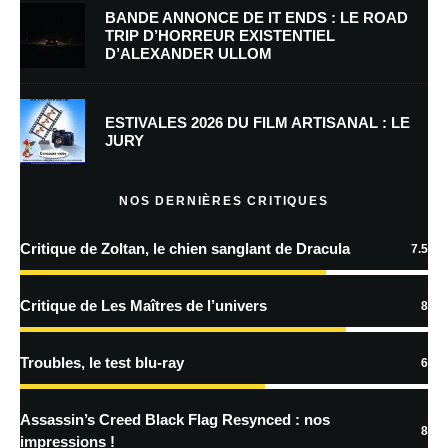
BANDE ANNONCE DE IT ENDS : LE ROAD
TRIP D’HORREUR EXISTENTIEL
D’ALEXANDER ULLOM
Enregistrer mon nom, mon e-mail et mon site dans le navigateur pour
mon prochain commentaire.
ESTIVALES 2026 DU FILM ARTISANAL : LE
JURY
En savoir
plus sur la façon dont les données de vos commentaires sont
NOS DERNIÈRES CRITIQUES
traitées
Critique de Zoltan, le chien sanglant de Dracula
7.5
Critique de Les Maîtres de l’univers
8
Troubles, le test blu-ray
6
Assassin’s Creed Black Flag Resynced : nos
8
impressions !