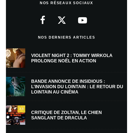
NOS RÉSEAUX SOCIAUX
Votre adresse e-mail ne sera pas publiée.
Les champs obligatoires sont
indiqués avec
*
Commentaire
*
NOS DERNIERS ARTICLES
VIOLENT NIGHT 2 : TOMMY WIRKOLA
PROLONGE NOËL EN ACTION
BANDE ANNONCE DE INSIDIOUS :
L’INVASION DU LOINTAIN : LE RETOUR DU
LOINTAIN AU CINÉMA
Nom
*
7.5
CRITIQUE DE ZOLTAN, LE CHIEN
SANGLANT DE DRACULA
E-mail
*
Site web