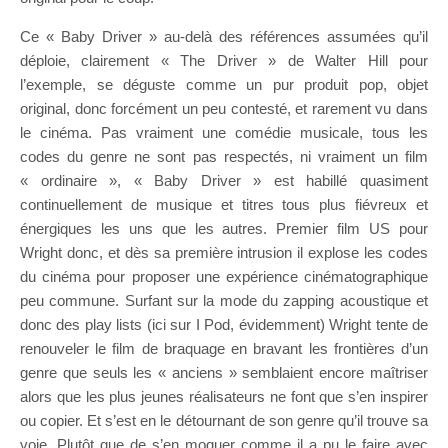
Ce « Baby Driver » au-delà des références assumées qu’il
déploie, clairement « The Driver » de Walter Hill pour
l’exemple, se déguste comme un pur produit pop, objet
original, donc forcément un peu contesté, et rarement vu dans
le cinéma. Pas vraiment une comédie musicale, tous les
codes du genre ne sont pas respectés, ni vraiment un film
« ordinaire », « Baby Driver » est habillé quasiment
continuellement de musique et titres tous plus fiévreux et
énergiques les uns que les autres. Premier film US pour
Wright donc, et dès sa première intrusion il explose les codes
du cinéma pour proposer une expérience cinématographique
peu commune. Surfant sur la mode du zapping acoustique et
donc des play lists (ici sur I Pod, évidemment) Wright tente de
renouveler le film de braquage en bravant les frontières d’un
genre que seuls les « anciens » semblaient encore maîtriser
alors que les plus jeunes réalisateurs ne font que s’en inspirer
ou copier. Et s’est en le détournant de son genre qu’il trouve sa
voie. Plutôt que de s’en moquer comme il a pu le faire avec