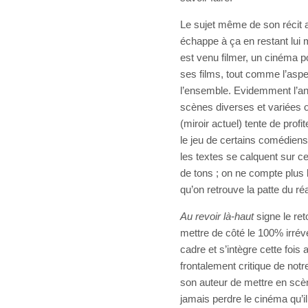
Le sujet même de son récit au
échappe à ça en restant lui 
est venu filmer, un cinéma p
ses films, tout comme l’asp
l’ensemble. Evidemment l’ana
scènes diverses et variées 
(miroir actuel) tente de prof
le jeu de certains comédiens e
les textes se calquent sur c
de tons ; on ne compte plus l
qu’on retrouve la patte du réa
Au revoir là-haut
signe le ret
mettre de côté le 100% irrévé
cadre et s’intègre cette fois 
frontalement critique de notr
son auteur de mettre en scèn
jamais perdre le cinéma qu’il