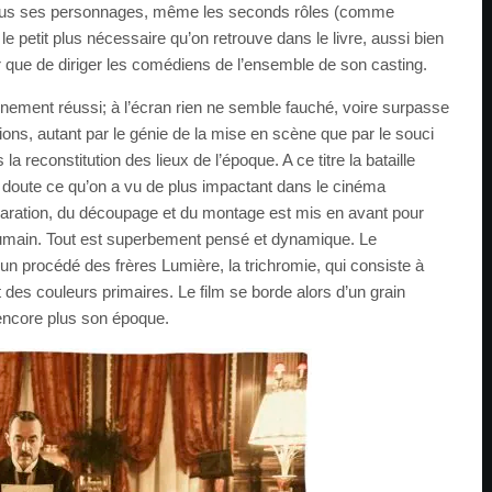
tous ses personnages, même les seconds rôles (comme
 le petit plus nécessaire qu’on retrouve dans le livre, aussi bien
r que de diriger les comédiens de l’ensemble de son casting.
einement réussi; à l’écran rien ne semble fauché, voire surpasse
ons, autant par le génie de la mise en scène que par le souci
a reconstitution des lieux de l’époque. A ce titre la bataille
 doute ce qu’on a vu de plus impactant dans le cinéma
préparation, du découpage et du montage est mis en avant pour
 humain. Tout est superbement pensé et dynamique. Le
 un procédé des frères Lumière, la trichromie, qui consiste à
nt des couleurs primaires. Le film se borde alors d’un grain
t encore plus son époque.