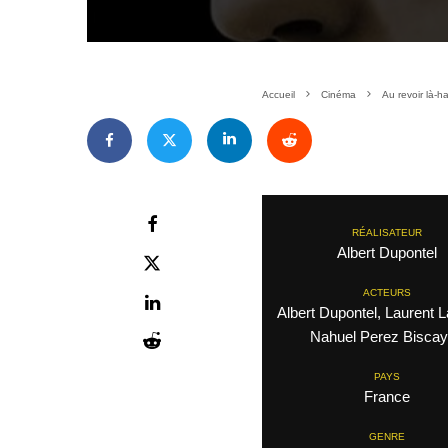
Accueil
Cinéma
Au revoir là-h
RÉALISATEUR
Albert Dupontel
ACTEURS
Albert Dupontel, Laurent La
Nahuel Perez Biscay
PAYS
France
GENRE