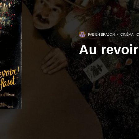
FABIEN BRAJON
·
CINÉMA
C
Au revoir