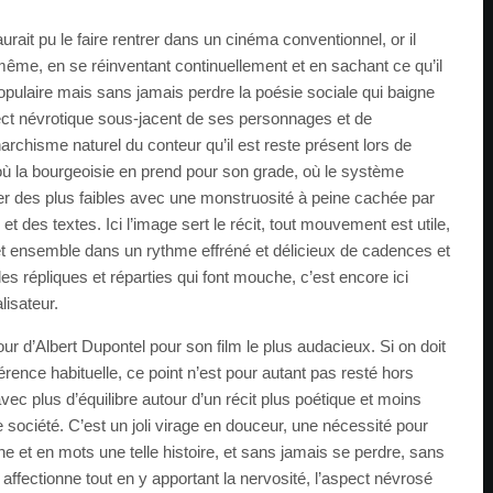
rait pu le faire rentrer dans un cinéma conventionnel, or il
même, en se réinventant continuellement et en sachant ce qu’il
opulaire mais sans jamais perdre la poésie sociale qui baigne
ect névrotique sous-jacent de ses personnages et de
rchisme naturel du conteur qu’il est reste présent lors de
où la bourgeoisie en prend pour son grade, où le système
iter des plus faibles avec une monstruosité à peine cachée par
t des textes. Ici l’image sert le récit, tout mouvement est utile,
et ensemble dans un rythme effréné et délicieux de cadences et
es répliques et réparties qui font mouche, c’est encore ici
lisateur.
our d’Albert Dupontel pour son film le plus audacieux. Si on doit
rence habituelle, ce point n’est pour autant pas resté hors
avec plus d’équilibre autour d’un récit plus poétique et moins
e société. C’est un joli virage en douceur, une nécessité pour
e et en mots une telle histoire, et sans jamais se perdre, sans
 affectionne tout en y apportant la nervosité, l’aspect névrosé