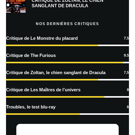
CRITIQUE DE ZOLTAN, LE CHIEN
SANGLANT DE DRACULA
En savoir
plus sur la façon dont les données de vos commentaires sont
NOS DERNIÈRES CRITIQUES
traitées
Critique de Le Monstre du placard
7.5
Critique de The Furious
9.5
Critique de Zoltan, le chien sanglant de Dracula
7.5
Critique de Les Maîtres de l’univers
8
Troubles, le test blu-ray
6