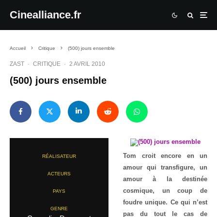
Cinealliance.fr
Accueil
Critique
(500) jours ensemble
ZAST
·
CRITIQUE
·
2 AVRIL 2010
(500) jours ensemble
Tom croit encore en un
RÉALISATEUR
amour qui transfigure, un
ACTEURS
amour à la destinée
cosmique, un coup de
PAYS
foudre unique. Ce qui n’est
GENRE
pas du tout le cas de