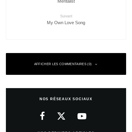
Mentalist
Suivant
My Own Love Song
AFFICHER LES COMMENTAIRES (0)
Laisser un commentaire
NOS RÉSEAUX SOCIAUX
Votre adresse e-mail ne sera pas publiée.
Les champs obligatoires sont
indiqués avec
*
Commentaire
*