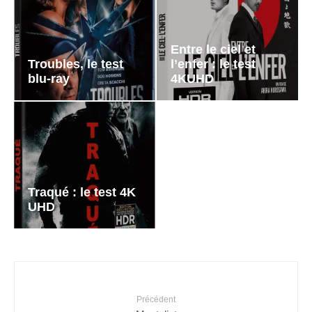
Entre le ciel et
Troubles, le test
l’enfer : le test
blu-ray
4KUHD
Traqué : le test 4K
UHD
Précédent