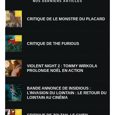
NOS DERNIERS ARTICLES
7.5
CRITIQUE DE LE MONSTRE DU PLACARD
9.5
CRITIQUE DE THE FURIOUS
Nom
*
VIOLENT NIGHT 2 : TOMMY WIRKOLA
PROLONGE NOËL EN ACTION
E-mail
*
Site web
BANDE ANNONCE DE INSIDIOUS :
L’INVASION DU LOINTAIN : LE RETOUR DU
LOINTAIN AU CINÉMA
Enregistrer mon nom, mon e-mail et mon site dans le navigateur pour
mon prochain commentaire.
7.5