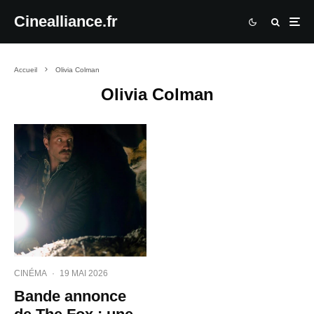
Cinealliance.fr
Accueil
Olivia Colman
Olivia Colman
CINÉMA
·
19 MAI 2026
Bande annonce