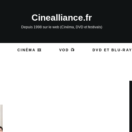
Cinealliance.fr
Depuis 1998 sur le web (Cinéma, DVD et festivals)
CINÉMA 🎞️
VOD 📺
DVD ET BLU-RAY