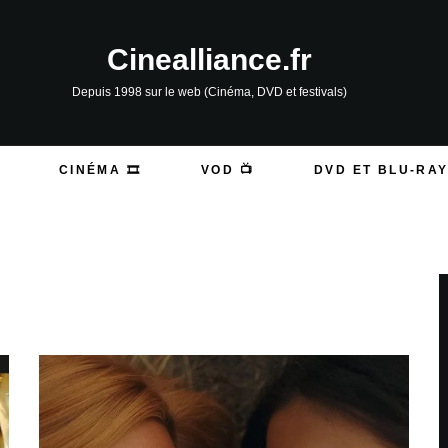
Cinealliance.fr
Depuis 1998 sur le web (Cinéma, DVD et festivals)
CINÉMA 🎞️
VOD 📺
DVD ET BLU-RAY