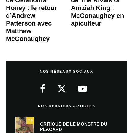
de Oklahoma
de The Rivals of
Honey : le retour
Amziah King :
d’Andrew
McConaughey en
Patterson avec
apiculteur
Matthew
McConaughey
NOS RÉSEAUX SOCIAUX
NOS DERNIERS ARTICLES
7.5
CRITIQUE DE LE MONSTRE DU
PLACARD