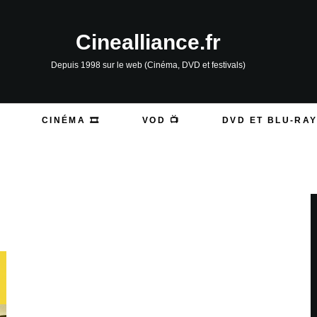
Cinealliance.fr
Depuis 1998 sur le web (Cinéma, DVD et festivals)
CINÉMA 🎞️
VOD 📺
DVD ET BLU-RAY