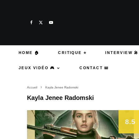
HOME 🏠
CRITIQUE ⭐
INTERVIEW 🎤
JEUX VIDÉO 🎮
CONTACT 📧
Accueil
Kayla Jenee Radomski
Kayla Jenee Radomski
8.5