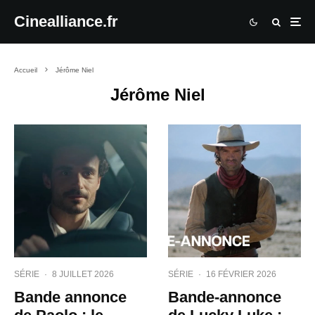
Cinealliance.fr
Accueil
Jérôme Niel
Jérôme Niel
SÉRIE
·
8 JUILLET 2026
SÉRIE
·
16 FÉVRIER 2026
Bande annonce
Bande-annonce