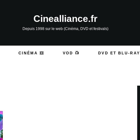
Cinealliance.fr
Depuis 1998 sur le web (Cinéma, DVD et festivals)
CINÉMA 🎞️
VOD 📺
DVD ET BLU-RAY