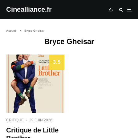
Cinealliance.fr
Accueil
Bryce Gheisar
Bryce Gheisar
3.5
CRITIQUE
·
29 JUIN 2026
Critique de Little