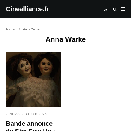
Cinealliance.fr
Accueil
Anna Warke
Anna Warke
CINÉMA
·
30 JUIN 2026
Bande annonce