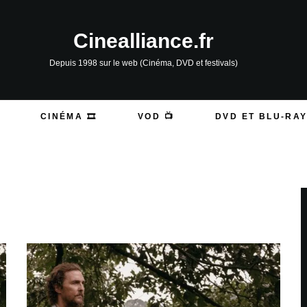
Cinealliance.fr
Depuis 1998 sur le web (Cinéma, DVD et festivals)
CINÉMA 🎞️
VOD 📺
DVD ET BLU-RAY