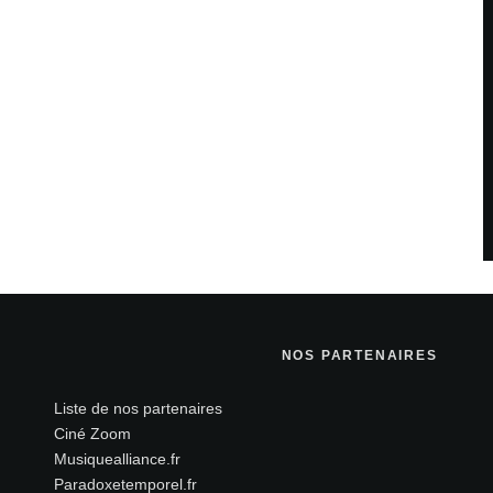
teur pour mon prochain commentaire.
savoir plus sur la façon dont les données de vos
NOS PARTENAIRES
Liste de nos partenaires
Ciné Zoom
Musiquealliance.fr
Paradoxetemporel.fr