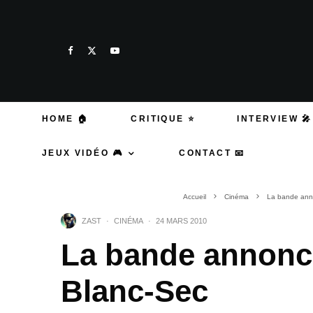
HOME 🏠
CRITIQUE ⭐
INTERVIEW 🎤
JEUX VIDÉO 🎮
CONTACT 📧
Accueil
Cinéma
La bande anno
ZAST
·
CINÉMA
·
24 MARS 2010
La bande annonce
Blanc-Sec