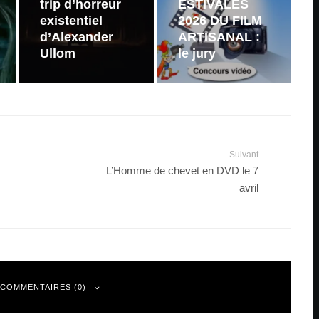
trip d’horreur
ESTIVALES
existentiel
2026 DU FILM
d’Alexander
ARTISANAL :
Ullom
le jury
Suivant
L’Homme de chevet en DVD le 7
avril
 COMMENTAIRES (0)