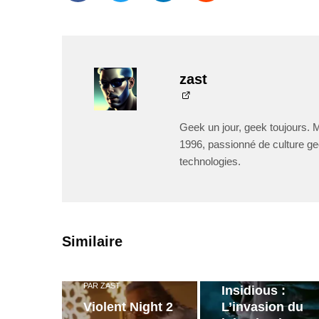
zast
Geek un jour, geek toujours. 
1996, passionné de culture ge
technologies.
PAR
ZAST
Similaire
Bande
annonce de
PAR
ZAST
Insidious :
Violent Night 2
L’invasion du