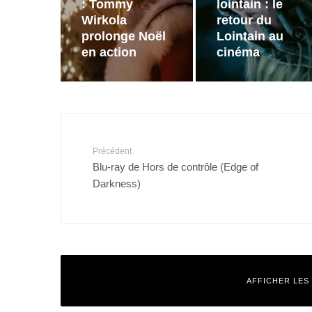
: Tommy
lointain : le
Wirkola
retour du
prolonge Noël
Lointain au
en action
cinéma
Précédent
Blu-ray de Hors de contrôle (Edge of
Darkness)
AFFICHER LES