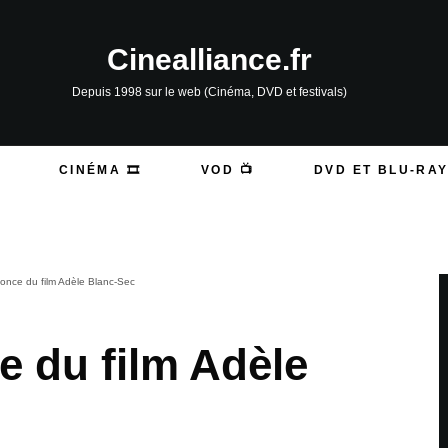
Cinealliance.fr
Depuis 1998 sur le web (Cinéma, DVD et festivals)
CINÉMA 🎞️
VOD 📺
DVD ET BLU-RAY
nce du film Adèle Blanc-Sec
 du film Adèle