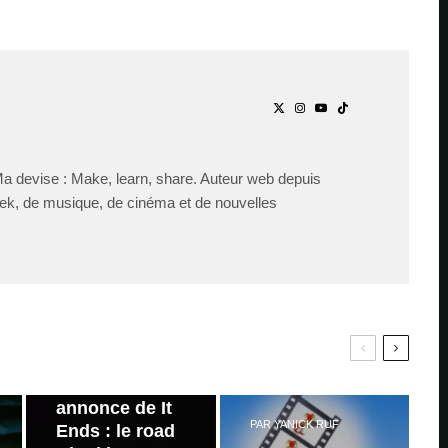
Ma devise : Make, learn, share. Auteur web depuis
ek, de musique, de cinéma et de nouvelles
PAR
ZAST
Bande
annonce de It
PAR
YANICK RUF
Ends : le road