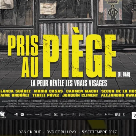
YANICK RUF
·
DVD ET BLU-RAY
·
5 SEPTEMBRE 2017