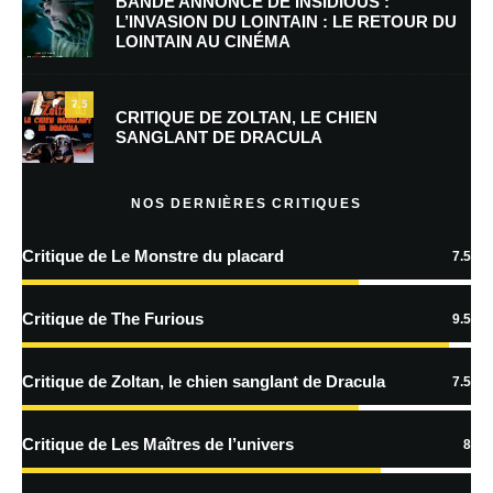
BANDE ANNONCE DE INSIDIOUS :
L’INVASION DU LOINTAIN : LE RETOUR DU
LOINTAIN AU CINÉMA
Enregistrer mon nom, mon e-mail et mon site dans le navigateur pour
mon prochain commentaire.
7.5
Prévenez-moi de tous les nouveaux commentaires par e-mail.
CRITIQUE DE ZOLTAN, LE CHIEN
SANGLANT DE DRACULA
Prévenez-moi de tous les nouveaux articles par e-mail.
NOS DERNIÈRES CRITIQUES
Critique de Le Monstre du placard
7.5
En savoir
plus sur la façon dont les données de vos commentaires sont
Critique de The Furious
9.5
traitées
Critique de Zoltan, le chien sanglant de Dracula
7.5
Critique de Les Maîtres de l’univers
8