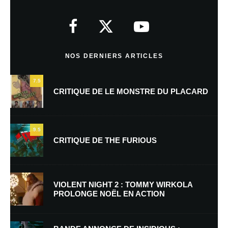
Votre adresse e-mail ne sera pas publiée.
Les champs obligatoires sont
indiqués avec
*
Commentaire
*
NOS DERNIERS ARTICLES
7.5
CRITIQUE DE LE MONSTRE DU PLACARD
9.5
CRITIQUE DE THE FURIOUS
Nom
*
VIOLENT NIGHT 2 : TOMMY WIRKOLA
PROLONGE NOËL EN ACTION
E-mail
*
Site web