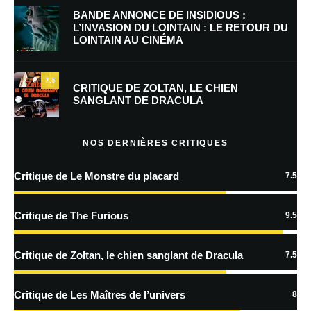
BANDE ANNONCE DE INSIDIOUS :
L’INVASION DU LOINTAIN : LE RETOUR DU
LOINTAIN AU CINÉMA
Enregistrer mon nom, mon e-mail et mon site dans le navigateur pour
mon prochain commentaire.
7.5
Prévenez-moi de tous les nouveaux commentaires par e-mail.
CRITIQUE DE ZOLTAN, LE CHIEN
SANGLANT DE DRACULA
Prévenez-moi de tous les nouveaux articles par e-mail.
NOS DERNIÈRES CRITIQUES
Critique de Le Monstre du placard
7.5
En savoir
plus sur la façon dont les données de vos commentaires sont
Critique de The Furious
9.5
traitées
Critique de Zoltan, le chien sanglant de Dracula
7.5
Critique de Les Maîtres de l’univers
8