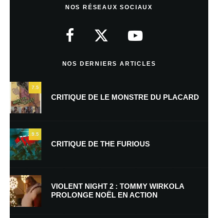
NOS RÉSEAUX SOCIAUX
Votre adresse e-mail ne sera pas publiée.
Les champs obligatoires sont
indiqués avec
*
Commentaire
*
NOS DERNIERS ARTICLES
7.5
CRITIQUE DE LE MONSTRE DU PLACARD
9.5
CRITIQUE DE THE FURIOUS
Nom
*
VIOLENT NIGHT 2 : TOMMY WIRKOLA
PROLONGE NOËL EN ACTION
E-mail
*
Site web