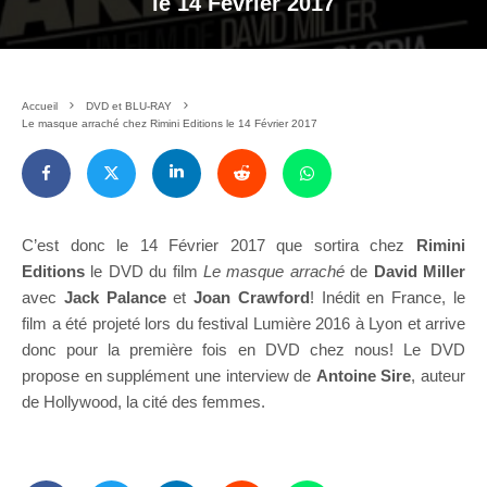
le 14 Février 2017
Accueil
DVD et BLU-RAY
Le masque arraché chez Rimini Editions le 14 Février 2017
C’est donc le 14 Février 2017 que sortira chez
Rimini
Editions
le DVD du film
Le masque arraché
de
David Miller
avec
Jack Palance
et
Joan Crawford
! Inédit en France, le
film a été projeté lors du festival Lumière 2016 à Lyon et arrive
donc pour la première fois en DVD chez nous! Le DVD
propose en supplément une interview de
Antoine Sire
, auteur
de Hollywood, la cité des femmes.