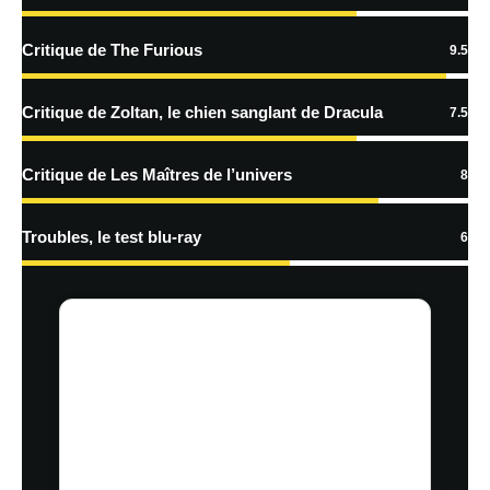
En savoir
plus sur la façon dont les données de vos commentaires sont
Critique de The Furious
9.5
traitées
Critique de Zoltan, le chien sanglant de Dracula
7.5
Critique de Les Maîtres de l’univers
8
Troubles, le test blu-ray
6