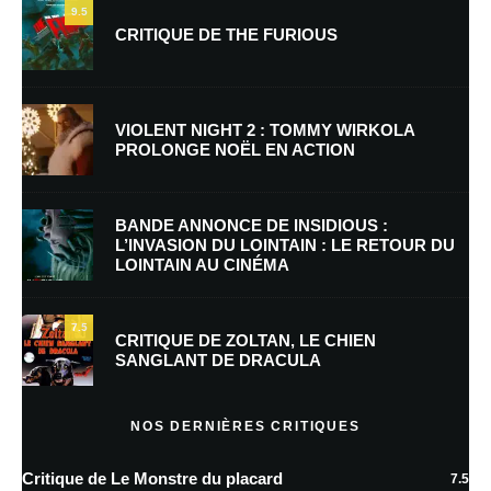
9.5
CRITIQUE DE THE FURIOUS
Nom
*
VIOLENT NIGHT 2 : TOMMY WIRKOLA
PROLONGE NOËL EN ACTION
E-mail
*
Site web
BANDE ANNONCE DE INSIDIOUS :
L’INVASION DU LOINTAIN : LE RETOUR DU
LOINTAIN AU CINÉMA
Enregistrer mon nom, mon e-mail et mon site dans le navigateur pour
mon prochain commentaire.
7.5
Prévenez-moi de tous les nouveaux commentaires par e-mail.
CRITIQUE DE ZOLTAN, LE CHIEN
SANGLANT DE DRACULA
Prévenez-moi de tous les nouveaux articles par e-mail.
NOS DERNIÈRES CRITIQUES
Critique de Le Monstre du placard
7.5