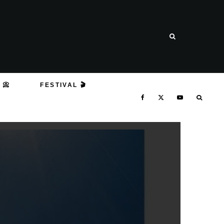
 📀
FESTIVAL 🎬