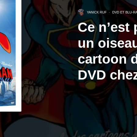
YANICK RUF
·
DVD ET BLU-R
Ce n’est 
un oisea
cartoon 
DVD chez