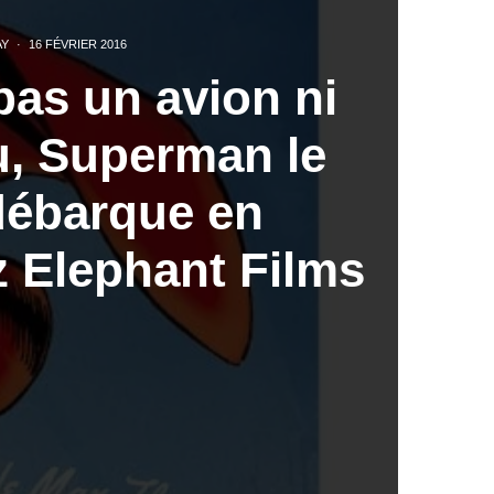
AY
·
16 FÉVRIER 2016
pas un avion ni
u, Superman le
débarque en
 Elephant Films