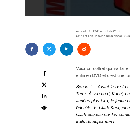
Accueil
DVD et BLU-RAY
Ce n’est pas un avion ni un oiseau, S
Voici un coffret qui va faire
enfin en DVD et c’est une fo
Synopsis : Avant la destruc
Terre. À son bord, Kal-el, u
années plus tard, le jeune
l’identité de Clark Kent, jo
Clark enquête sur les crimin
traits de Superman !