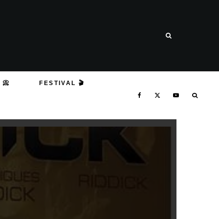
 📀
FESTIVAL 🎬