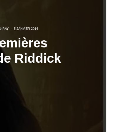
U-RAY
·
5 JANVIER 2014
remières
de Riddick