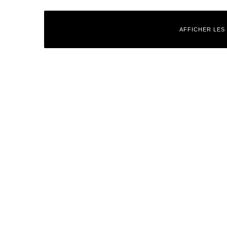
AFFICHER LES
Laisser un commentaire
Votre adresse e-mail ne sera pas publiée.
Les champs obligatoires
Commentaire
*