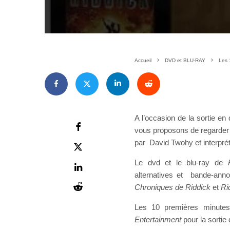
Accueil
DVD et BLU-RAY
Les 
A l’occasion de la sortie en
vous proposons de regarder l
par David Twohy et interprét
Le dvd et le blu-ray de
alternatives et bande-annonc
Chroniques de Riddick
et
Ri
Les 10 premières minut
Entertainment
pour la sortie 