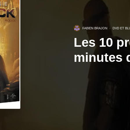
FABIEN BRAJON
·
DVD ET BL
Les 10 p
minutes 