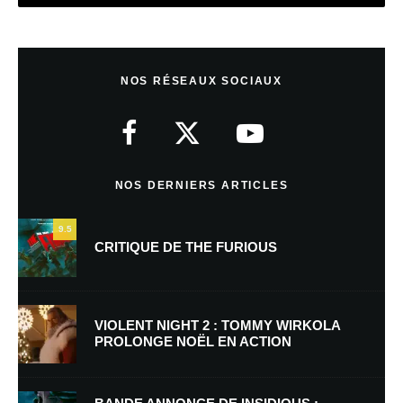
Laisser un commentaire
NOS RÉSEAUX SOCIAUX
Votre adresse e-mail ne sera pas publiée.
Les champs obligatoires sont
indiqués avec
*
Commentaire
*
NOS DERNIERS ARTICLES
9.5
CRITIQUE DE THE FURIOUS
VIOLENT NIGHT 2 : TOMMY WIRKOLA
PROLONGE NOËL EN ACTION
Nom
*