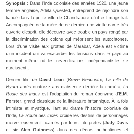
Synopsis :
Dans l’Inde coloniale des années 1920, une jeune
femme anglaise, Adela Quested, entreprend de rejoindre son
fiancé dans la petite ville de Chandrapore où il est magistrat.
Accompagnée de la mère de ce dernier, une vieille dame très
ouverte d’esprit, elle découvre avec trouble un pays rongé par
la discrimination des colons qui méprisent les autochtones.
Lors d’une visite aux grottes de Marabar, Adela est victime
d’un incident qui va exacerber les tensions dans le pays au
moment même où les revendications indépendantistes se
durcissent…
Dernier film de
David Lean
(
Brève Rencontre, La Fille de
Ryan
) après quatorze ans d’absence derrière la caméra,
La
Route des Indes
est l’adaptation du roman éponyme d’
E.M.
Forster
, grand classique de la littérature britannique. À la fois
intimiste et mystique, liant au drame l’histoire coloniale de
l’Inde,
La Route des Indes
croise les destins de personnages
merveilleusement incarnés par leurs interprètes (
Judy Davis
et
sir Alec Guinness
) dans des décors authentiques et