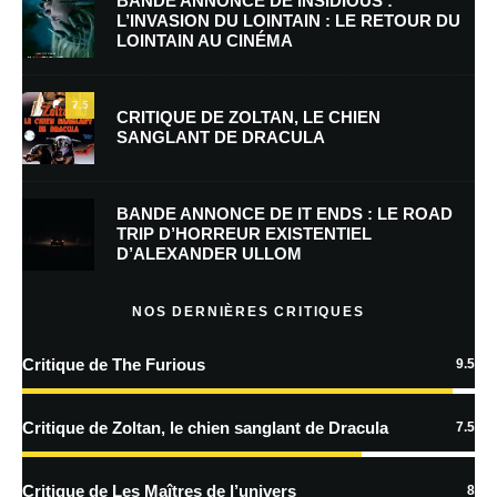
BANDE ANNONCE DE INSIDIOUS :
L’INVASION DU LOINTAIN : LE RETOUR DU
LOINTAIN AU CINÉMA
E-mail
*
Site web
7.5
CRITIQUE DE ZOLTAN, LE CHIEN
SANGLANT DE DRACULA
Enregistrer mon nom, mon e-mail et mon site dans le navigateur pour
mon prochain commentaire.
BANDE ANNONCE DE IT ENDS : LE ROAD
Prévenez-moi de tous les nouveaux commentaires par e-mail.
TRIP D’HORREUR EXISTENTIEL
D’ALEXANDER ULLOM
Prévenez-moi de tous les nouveaux articles par e-mail.
NOS DERNIÈRES CRITIQUES
Critique de The Furious
9.5
En savoir
plus sur la façon dont les données de vos commentaires sont
Critique de Zoltan, le chien sanglant de Dracula
7.5
traitées
Critique de Les Maîtres de l’univers
8