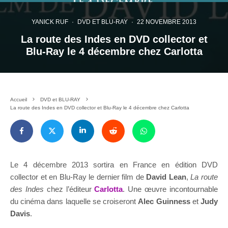
YANICK RUF
·
DVD ET BLU-RAY
·
22 NOVEMBRE 2013
La route des Indes en DVD collector et
Blu-Ray le 4 décembre chez Carlotta
Accueil
DVD et BLU-RAY
La route des Indes en DVD collector et Blu-Ray le 4 décembre chez Carlotta
Le 4 décembre 2013 sortira en France en édition DVD
collector et en Blu-Ray le dernier film de
David Lean
,
La route
des Indes
chez l’éditeur
Carlotta
. Une œuvre incontournable
du cinéma dans laquelle se croiseront
Alec Guinness
et
Judy
Davis
.