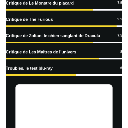
Critique de Le Monstre du placard
7.5
En savoir
plus sur la façon dont les données de vos commentaires sont
Critique de The Furious
9.5
traitées
Critique de Zoltan, le chien sanglant de Dracula
7.5
Critique de Les Maîtres de l’univers
8
Troubles, le test blu-ray
6