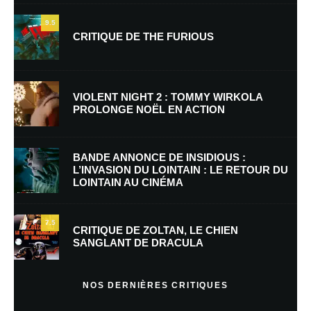
9.5
CRITIQUE DE THE FURIOUS
Nom
*
VIOLENT NIGHT 2 : TOMMY WIRKOLA
PROLONGE NOËL EN ACTION
E-mail
*
Site web
BANDE ANNONCE DE INSIDIOUS :
L’INVASION DU LOINTAIN : LE RETOUR DU
LOINTAIN AU CINÉMA
Enregistrer mon nom, mon e-mail et mon site dans le navigateur pour
mon prochain commentaire.
7.5
Prévenez-moi de tous les nouveaux commentaires par e-mail.
CRITIQUE DE ZOLTAN, LE CHIEN
SANGLANT DE DRACULA
Prévenez-moi de tous les nouveaux articles par e-mail.
NOS DERNIÈRES CRITIQUES