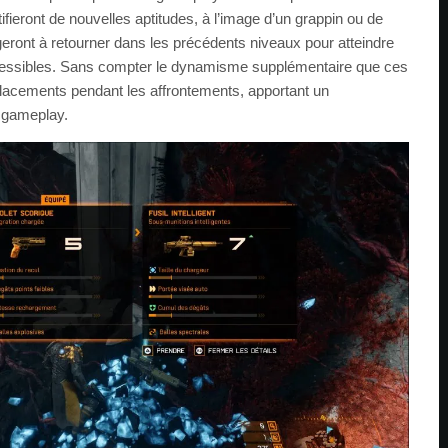
fieront de nouvelles aptitudes, à l’image d’un grappin ou de
eront à retourner dans les précédents niveaux pour atteindre
essibles. Sans compter le dynamisme supplémentaire que ces
placements pendant les affrontements, apportant un
 gameplay.