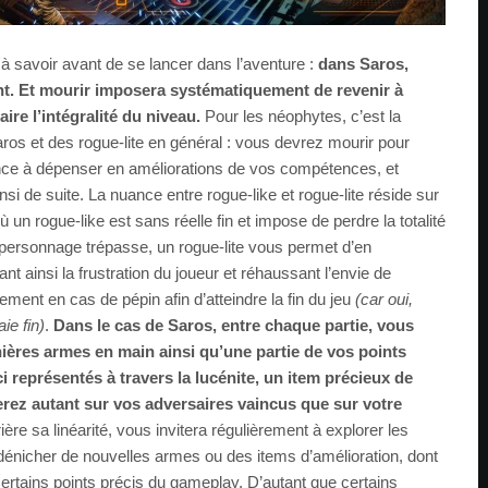
 à savoir avant de se lancer dans l’aventure :
dans Saros,
t. Et mourir imposera systématiquement de revenir à
aire l’intégralité du niveau.
Pour les néophytes, c’est la
os et des rogue-lite en général : vous devrez mourir pour
nce à dépenser en améliorations de vos compétences, et
insi de suite. La nuance entre rogue-like et rogue-lite réside sur
 un rogue-like est sans réelle fin et impose de perdre la totalité
 personnage trépasse, un rogue-lite vous permet d’en
nt ainsi la frustration du joueur et réhaussant l’envie de
ment en cas de pépin afin d’atteindre la fin du jeu
(car oui,
aie fin)
.
Dans le cas de Saros, entre chaque partie, vous
ières armes en main ainsi qu’une partie de vos points
i représentés à travers la lucénite, un item précieux de
ez autant sur vos adversaires vaincus que sur votre
ère sa linéarité, vous invitera régulièrement à explorer les
dénicher de nouvelles armes ou des items d’amélioration, dont
certains points précis du gameplay. D’autant que certains