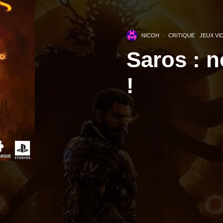
NICOH
·
CRITIQUE
JEUX VI
Saros : 
!