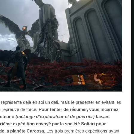
représente déjà en soi un défi, mais le présenter en évitant les
e l’épreuve de force.
Pour tenter de résumer, vous incarnez
ecteur »
(mélange d’explorateur et de guerrier)
faisant
trième expédition envoyé par la société Soltari pour
de la planète Carcosa.
Les trois premières expéditions ayant