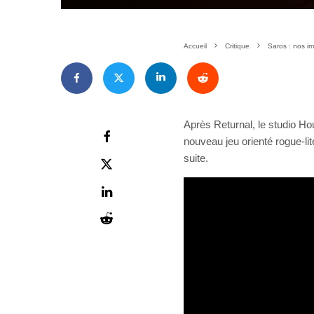
Accueil
Critique
Saros : nos im
Après Returnal, le studio H
nouveau jeu orienté rogue-li
suite.