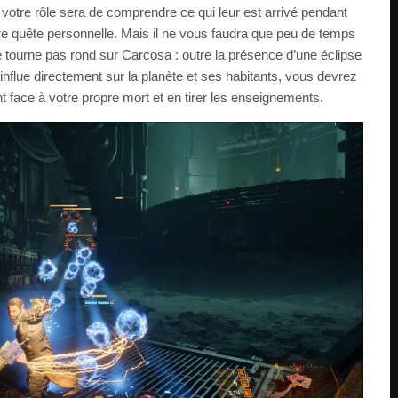
otre rôle sera de comprendre ce qui leur est arrivé pendant
re quête personnelle. Mais il ne vous faudra que peu de temps
 tourne pas rond sur Carcosa : outre la présence d’une éclipse
, influe directement sur la planète et ses habitants, vous devrez
t face à votre propre mort et en tirer les enseignements.