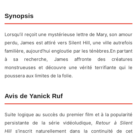
Fiche technique
Synopsis
Titre original :
Return to Silent Hill
Lorsqu’il reçoit une mystérieuse lettre de Mary, son amour
Réalisateur :
Christophe Gans
perdu, James est attiré vers Silent Hill, une ville autrefois
Acteurs :
Jeremy Irvine
,
Hannah Emily Anderson
,
Evie
familière, aujourd’hui engloutie par les ténèbres.En partant
Templeton
,
Pearse Egan
, Nicola Alexis, Robert Strange,
à sa recherche, James affronte des créatures
Emily Carding, Eve Macklin, Lara Duru, Karya Duru
monstrueuses et découvre une vérité terrifiante qui le
Date de sortie :
21 janvier 2026
poussera aux limites de la folie.
Durée :
1h46
Genre :
Mystère, Drame, Horreur
Avis de Yanick Ruf
Pays :
France, Japon, États-Unis, Royaume-Uni,
Allemagne
Suite logique au succès du premier film et à la popularité
persistante de la série vidéoludique,
Retour à Silent
Hill
s’inscrit naturellement dans la continuité de cet