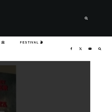
 📀
FESTIVAL 🎬