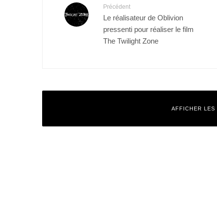
Précédent
Le réalisateur de Oblivion
pressenti pour réaliser le film
The Twilight Zone
AFFICHER LES
Laisser un commentaire
Votre adresse e-mail ne sera pas publiée.
Les champs obligatoires
Commentaire
*