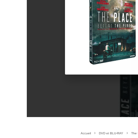
Accueil
DVD et BLU-RAY
The 