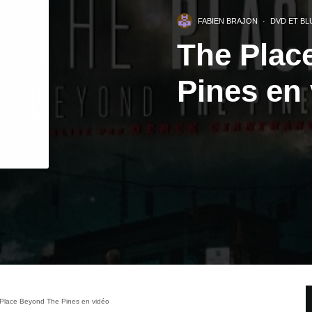
FABIEN BRAJON
·
DVD ET BL
The Plac
Pines en
Place Beyond The Pines en vidéo