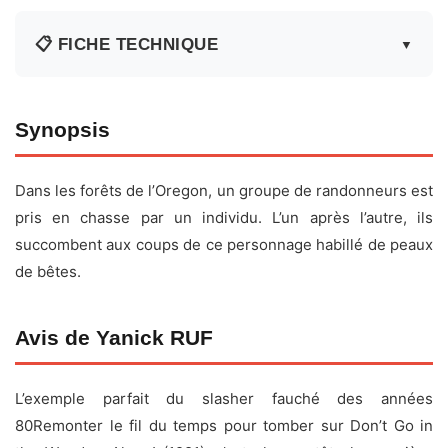
📋 FICHE TECHNIQUE
▼
Fiche technique
Synopsis
Titre original :
Don’t Go in the Woods
Dans les forêts de l’Oregon, un groupe de randonneurs est
Réalisateur :
James Bryan
pris en chasse par un individu. L’un après l’autre, ils
Acteurs :
Jack McClelland, Mary Gail Artz, Angie Brown,
succombent aux coups de ce personnage habillé de peaux
Ken Carter, James P. Hayden, David Barth, Larry Roupe,
de bêtes.
Amy Martell, Tom Drury, Paul Michael Thorpe
Date de sortie :
5 septembre 1981
Avis de Yanick RUF
Durée :
1h21
Genre :
Horreur
L’exemple parfait du slasher fauché des années
Pays :
États-Unis
80Remonter le fil du temps pour tomber sur Don’t Go in