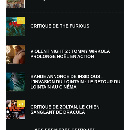
9.5
CRITIQUE DE THE FURIOUS
Nom
*
VIOLENT NIGHT 2 : TOMMY WIRKOLA
PROLONGE NOËL EN ACTION
E-mail
*
Site web
BANDE ANNONCE DE INSIDIOUS :
L’INVASION DU LOINTAIN : LE RETOUR DU
LOINTAIN AU CINÉMA
Enregistrer mon nom, mon e-mail et mon site dans le navigateur pour
mon prochain commentaire.
7.5
Prévenez-moi de tous les nouveaux commentaires par e-mail.
CRITIQUE DE ZOLTAN, LE CHIEN
SANGLANT DE DRACULA
Prévenez-moi de tous les nouveaux articles par e-mail.
NOS DERNIÈRES CRITIQUES