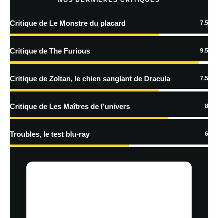
Critique de Le Monstre du placard
7.5
En savoir
plus sur la façon dont les données de vos commentaires sont
Critique de The Furious
9.5
traitées
Critique de Zoltan, le chien sanglant de Dracula
7.5
Critique de Les Maîtres de l’univers
8
Troubles, le test blu-ray
6