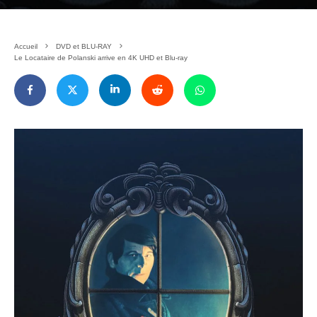
Accueil
DVD et BLU-RAY
Le Locataire de Polanski arrive en 4K UHD et Blu-ray