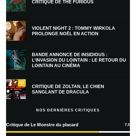
CRITIQUE DE THE FURIOUS
Nom
*
VIOLENT NIGHT 2 : TOMMY WIRKOLA
PROLONGE NOËL EN ACTION
E-mail
*
Site web
BANDE ANNONCE DE INSIDIOUS :
L’INVASION DU LOINTAIN : LE RETOUR DU
LOINTAIN AU CINÉMA
Enregistrer mon nom, mon e-mail et mon site dans le navigateur pour
mon prochain commentaire.
7.5
Prévenez-moi de tous les nouveaux commentaires par e-mail.
CRITIQUE DE ZOLTAN, LE CHIEN
SANGLANT DE DRACULA
Prévenez-moi de tous les nouveaux articles par e-mail.
NOS DERNIÈRES CRITIQUES
Critique de Le Monstre du placard
7.5
En savoir