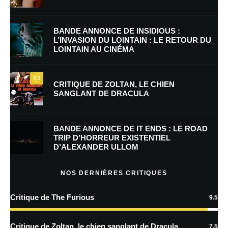
Nom
*
BANDE ANNONCE DE INSIDIOUS :
L’INVASION DU LOINTAIN : LE RETOUR DU
LOINTAIN AU CINÉMA
E-mail
*
Site web
7.5
CRITIQUE DE ZOLTAN, LE CHIEN
SANGLANT DE DRACULA
Enregistrer mon nom, mon e-mail et mon site dans le navigateur pour
mon prochain commentaire.
BANDE ANNONCE DE IT ENDS : LE ROAD
Prévenez-moi de tous les nouveaux commentaires par e-mail.
TRIP D’HORREUR EXISTENTIEL
D’ALEXANDER ULLOM
Prévenez-moi de tous les nouveaux articles par e-mail.
NOS DERNIÈRES CRITIQUES
Critique de The Furious
9.5
En savoir
plus sur la façon dont les données de vos commentaires sont
Critique de Zoltan, le chien sanglant de Dracula
7.5