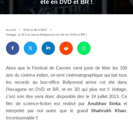
été en DVD et BR !
Accueil
DVD et BLU-RAY
Voltage, la Sf à la sauce Bollywood cet été en DVD et BR !
Alors que le Festival de Cannes vient juste de fêter les 100
ans du cinéma indien, un ovni cinématographique qui bat tous
les records au box-office Bollywood arrive cet été dans
l’hexagone en DVD et BR, et en 3D qui plus est !!
Voltage
,
c’est son titre sera donc disponible dès le 24 juillet 2013. Ce
film de science-fiction est réalisé par
Anubhav Sinka
et
interprété par nul autre que le grand
Shahrukh Khan
.
Incontournable !!