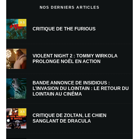
NOS DERNIERS ARTICLES
9.5
CRITIQUE DE THE FURIOUS
VIOLENT NIGHT 2 : TOMMY WIRKOLA
PROLONGE NOËL EN ACTION
Nom
*
BANDE ANNONCE DE INSIDIOUS :
L’INVASION DU LOINTAIN : LE RETOUR DU
LOINTAIN AU CINÉMA
E-mail
*
Site web
7.5
CRITIQUE DE ZOLTAN, LE CHIEN
SANGLANT DE DRACULA
Enregistrer mon nom, mon e-mail et mon site dans le navigateur pour
mon prochain commentaire.