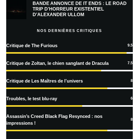
BANDE ANNONCE DE IT ENDS : LE ROAD
Prévenez-moi de tous les nouveaux commentaires par e-mail.
TRIP D’HORREUR EXISTENTIEL
D’ALEXANDER ULLOM
Prévenez-moi de tous les nouveaux articles par e-mail.
NOS DERNIÈRES CRITIQUES
Critique de The Furious
9.5
En savoir
plus sur la façon dont les données de vos commentaires sont
Critique de Zoltan, le chien sanglant de Dracula
7.5
traitées
Critique de Les Maîtres de l’univers
8
Troubles, le test blu-ray
6
Assassin’s Creed Black Flag Resynced : nos
8
impressions !