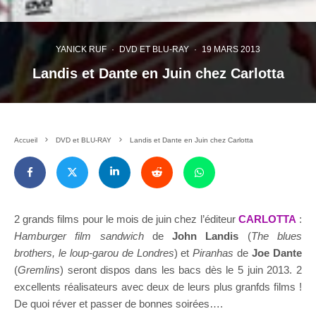
YANICK RUF
·
DVD ET BLU-RAY
·
19 MARS 2013
Landis et Dante en Juin chez Carlotta
Accueil
DVD et BLU-RAY
Landis et Dante en Juin chez Carlotta
2 grands films pour le mois de juin chez l’éditeur
CARLOTTA
:
Hamburger film sandwich
de
John Landis
(
The blues
brothers, le loup-garou de Londres
) et
Piranhas
de
Joe Dante
(
Gremlins
) seront dispos dans les bacs dès le 5 juin 2013. 2
excellents réalisateurs avec deux de leurs plus granfds films !
De quoi réver et passer de bonnes soirées….