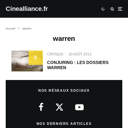
Cinealliance.fr
Accueil
warren
warren
CRITIQUE
·
20 AOÛT 2013
8
CONJURING : LES DOSSIERS
WARREN
NOS RÉSEAUX SOCIAUX
NOS DERNIERS ARTICLES