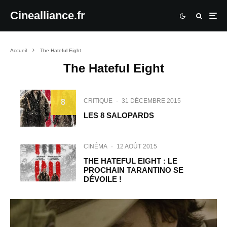
Cinealliance.fr
Accueil
The Hateful Eight
The Hateful Eight
CRITIQUE
·
31 DÉCEMBRE 2015
8
LES 8 SALOPARDS
CINÉMA
·
12 AOÛT 2015
THE HATEFUL EIGHT : LE
PROCHAIN TARANTINO SE
DÉVOILE !