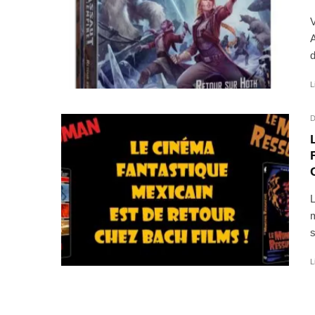
V
A
d
L
D
L
m
s
L