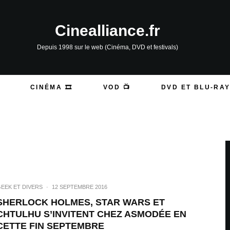
Cinealliance.fr
Depuis 1998 sur le web (Cinéma, DVD et festivals)
CINÉMA 🎞️
VOD 📺
DVD ET BLU-RAY
EEK ET DIVERS
·
12 SEPTEMBRE 2016
SHERLOCK HOLMES, STAR WARS ET
CHTULHU S’INVITENT CHEZ ASMODÉE EN
CETTE FIN SEPTEMBRE