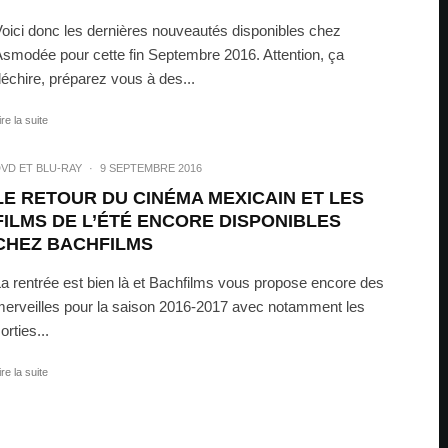
oici donc les dernières nouveautés disponibles chez
smodée pour cette fin Septembre 2016. Attention, ça
échire, préparez vous à des...
ire la suite
VD ET BLU-RAY
·
9 SEPTEMBRE 2016
LE RETOUR DU CINÉMA MEXICAIN ET LES
FILMS DE L’ÉTÉ ENCORE DISPONIBLES
CHEZ BACHFILMS
a rentrée est bien là et Bachfilms vous propose encore des
erveilles pour la saison 2016-2017 avec notamment les
orties...
ire la suite