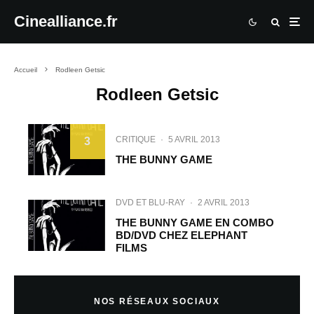
Cinealliance.fr
Accueil
Rodleen Getsic
Rodleen Getsic
CRITIQUE
·
5 AVRIL 2013
3
THE BUNNY GAME
DVD ET BLU-RAY
·
2 AVRIL 2013
THE BUNNY GAME EN COMBO
BD/DVD CHEZ ELEPHANT
FILMS
NOS RÉSEAUX SOCIAUX