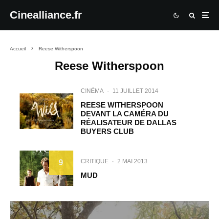
Cinealliance.fr
Accueil
Reese Witherspoon
Reese Witherspoon
CINÉMA
·
11 JUILLET 2014
REESE WITHERSPOON
DEVANT LA CAMÉRA DU
RÉALISATEUR DE DALLAS
BUYERS CLUB
CRITIQUE
·
2 MAI 2013
9
MUD