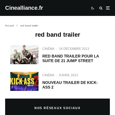
Cinealliance.fr
Accueil
red band trailer
red band trailer
CINÉMA
·
16 DÉCEMBRE 2013
RED BAND TRAILER POUR LA
SUITE DE 21 JUMP STREET
CINÉMA
·
9 AVRIL 2013
NOUVEAU TRAILER DE KICK-
ASS 2
NOS RÉSEAUX SOCIAUX