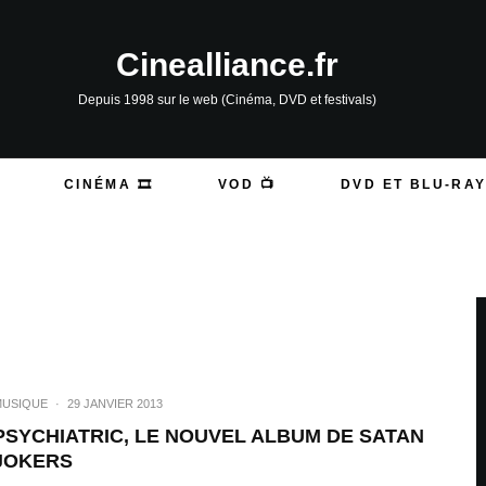
Cinealliance.fr
Depuis 1998 sur le web (Cinéma, DVD et festivals)
CINÉMA 🎞️
VOD 📺
DVD ET BLU-RAY
MUSIQUE
·
29 JANVIER 2013
PSYCHIATRIC, LE NOUVEL ALBUM DE SATAN
JOKERS