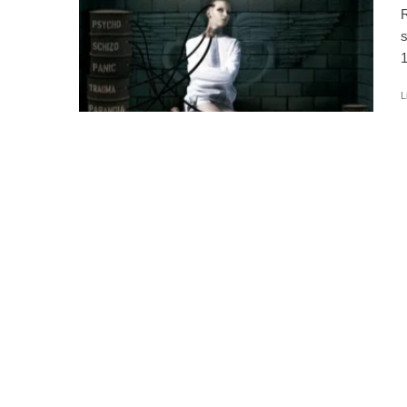
R
s
1
L