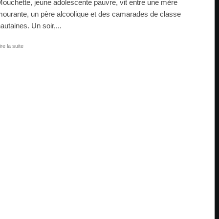
ouchette, jeune adolescente pauvre, vit entre une mère
ourante, un père alcoolique et des camarades de classe
autaines. Un soir,...
ire la suite