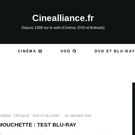
Cinealliance.fr
Depuis 1998 sur le web (Cinéma, DVD et festivals)
CINÉMA 🎞️
VOD 📺
DVD ET BLU-RAY
INÉMA
CRITIQUE
DVD ET BLU-RAY
·
25 JANVIER 2020
MOUCHETTE : TEST BLU-RAY