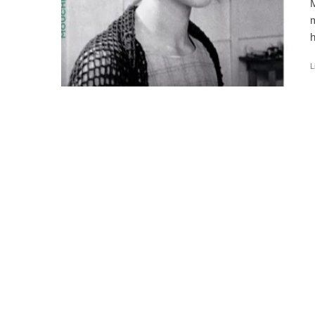
M
m
h
L