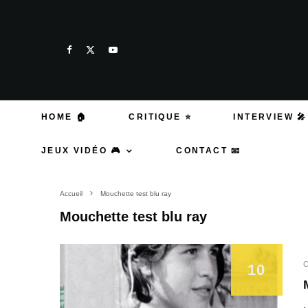
HOME 🏠
CRITIQUE ⭐
INTERVIEW 🎤
JEUX VIDÉO 🎮
CONTACT 📧
Accueil
Mouchette test blu ray
Mouchette test blu ray
C
10