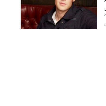
L
d
L