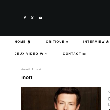
HOME 🏠
CRITIQUE ⭐
INTERVIEW 🎤
JEUX VIDÉO 🎮
CONTACT 📧
Accueil
mort
mort
C