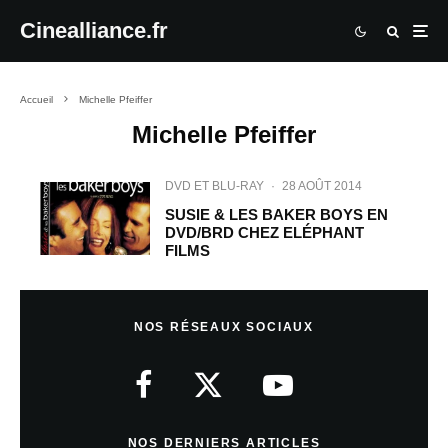
Cinealliance.fr
Accueil
Michelle Pfeiffer
Michelle Pfeiffer
DVD ET BLU-RAY
·
28 AOÛT 2014
SUSIE & LES BAKER BOYS EN
DVD/BRD CHEZ ELÉPHANT
FILMS
NOS RÉSEAUX SOCIAUX
NOS DERNIERS ARTICLES