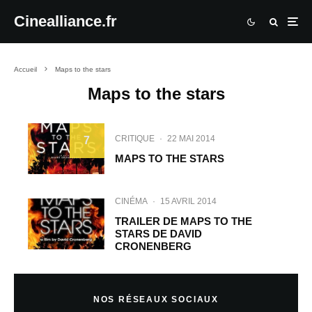
Cinealliance.fr
Accueil
Maps to the stars
Maps to the stars
CRITIQUE
·
22 MAI 2014
7
MAPS TO THE STARS
CINÉMA
·
15 AVRIL 2014
TRAILER DE MAPS TO THE
STARS DE DAVID
CRONENBERG
NOS RÉSEAUX SOCIAUX