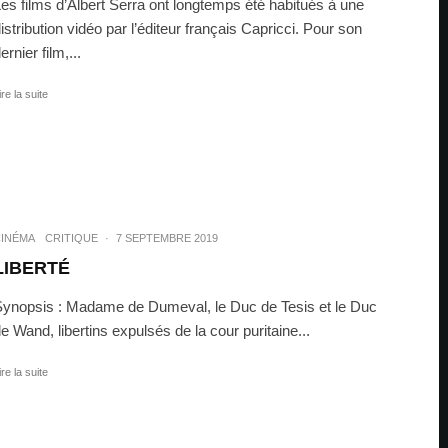
es films d’Albert Serra ont longtemps été habitués à une
istribution vidéo par l’éditeur français Capricci. Pour son
ernier film,...
ire la suite
INÉMA
CRITIQUE
·
7 SEPTEMBRE 2019
LIBERTÉ
ynopsis : Madame de Dumeval, le Duc de Tesis et le Duc
e Wand, libertins expulsés de la cour puritaine...
ire la suite