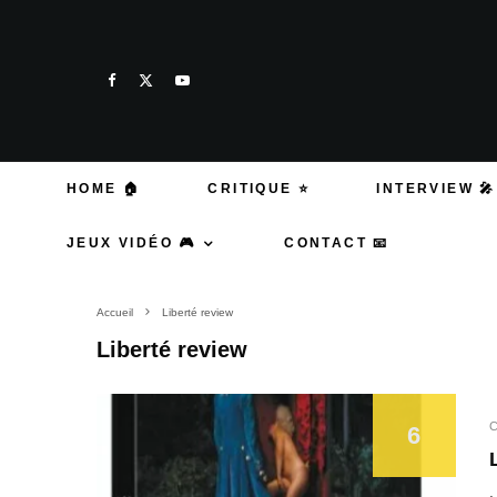
HOME 🏠
CRITIQUE ⭐
INTERVIEW 🎤
JEUX VIDÉO 🎮
CONTACT 📧
Accueil
Liberté review
Liberté review
C
6