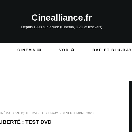
Cinealliance.fr
Depuis 1998 sur le web (Cinéma, DVD et festivals)
CINÉMA 🎞️
VOD 📺
DVD ET BLU-RAY
INÉMA
CRITIQUE
DVD ET BLU-RAY
·
8 SEPTEMBRE 2020
LIBERTÉ : TEST DVD