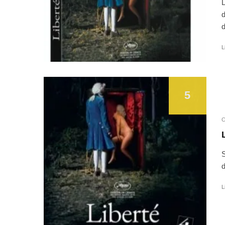
L
d
d
L
5
C
S
d
L