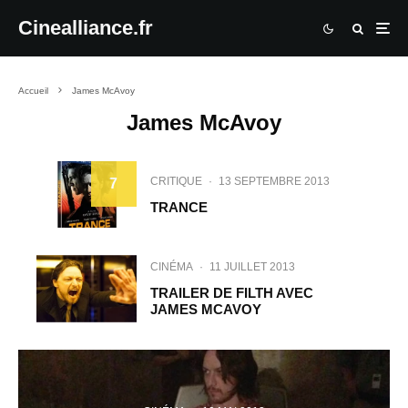
Cinealliance.fr
Accueil
James McAvoy
James McAvoy
CRITIQUE
·
13 SEPTEMBRE 2013
7
TRANCE
CINÉMA
·
11 JUILLET 2013
TRAILER DE FILTH AVEC
JAMES MCAVOY