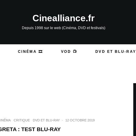
Cinealliance.fr
Depuis 1998 sur le web (Cinéma, DVD et festivals)
CINÉMA 🎞️
VOD 📺
DVD ET BLU-RAY
INÉMA
CRITIQUE
DVD ET BLU-RAY
·
12 OCTOBRE 2019
GRETA : TEST BLU-RAY