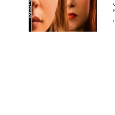
Q
N
L