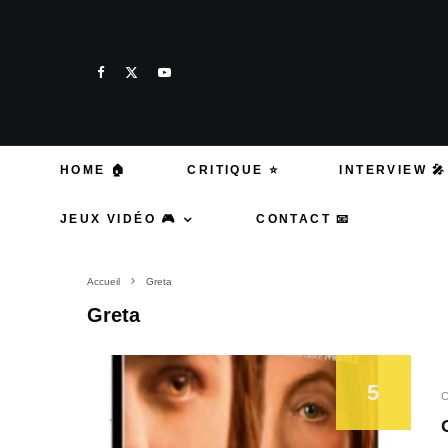
HOME 🏠
CRITIQUE ⭐
INTERVIEW 🎤
JEUX VIDÉO 🎮
CONTACT 📧
Accueil
Greta
Greta
5
C