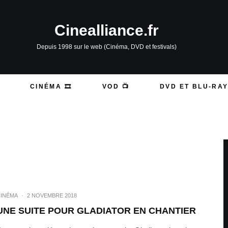
Cinealliance.fr
Depuis 1998 sur le web (Cinéma, DVD et festivals)
CINÉMA 🎞️
VOD 📺
DVD ET BLU-RAY
INÉMA
·
2 NOVEMBRE 2018
UNE SUITE POUR GLADIATOR EN CHANTIER