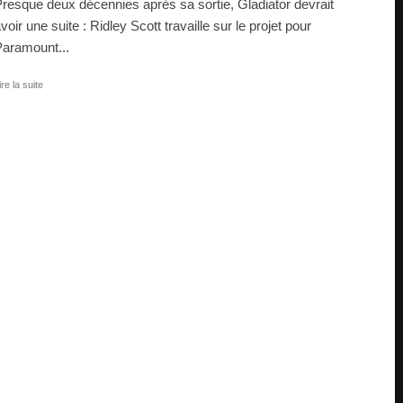
resque deux décennies après sa sortie, Gladiator devrait
voir une suite : Ridley Scott travaille sur le projet pour
aramount...
ire la suite