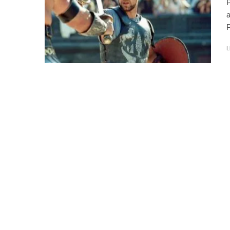
P
a
P
L