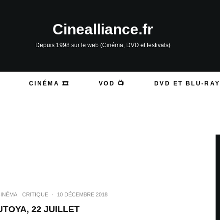
Cinealliance.fr
Depuis 1998 sur le web (Cinéma, DVD et festivals)
CINÉMA 🎞️
VOD 📺
DVD ET BLU-RAY
INÉMA
CRITIQUE
·
10 DÉCEMBRE 2018
UTOYA, 22 JUILLET