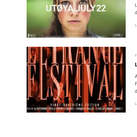
L
d
L
F
A
F
d
L