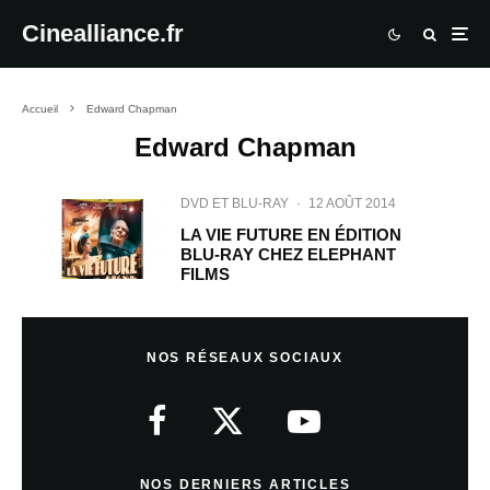
Cinealliance.fr
Accueil
Edward Chapman
Edward Chapman
DVD ET BLU-RAY
·
12 AOÛT 2014
LA VIE FUTURE EN ÉDITION
BLU-RAY CHEZ ELEPHANT
FILMS
NOS RÉSEAUX SOCIAUX
NOS DERNIERS ARTICLES