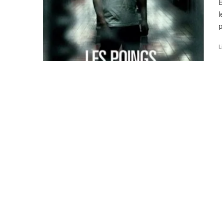
E
l
p
L