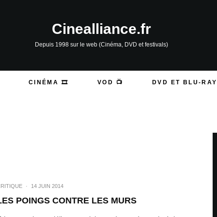
Cinealliance.fr
Depuis 1998 sur le web (Cinéma, DVD et festivals)
CINÉMA 🎞️
VOD 📺
DVD ET BLU-RAY
RITIQUE
·
14 JUIN 2014
LES POINGS CONTRE LES MURS