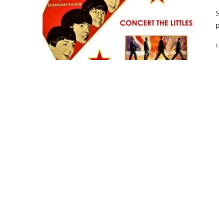
S
p
L