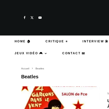
HOME 🏠
CRITIQUE ⭐
INTERVIEW 🎤
JEUX VIDÉO 🎮
CONTACT 📧
Accueil
Beatles
Beatles
N