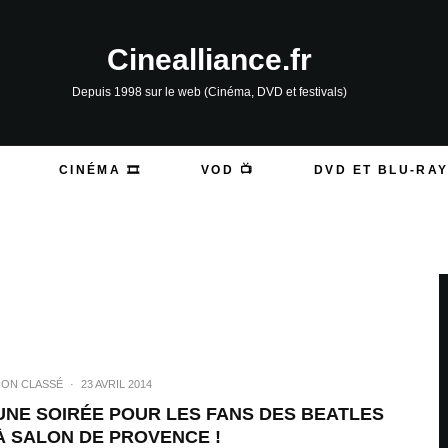
Cinealliance.fr
Depuis 1998 sur le web (Cinéma, DVD et festivals)
CINÉMA 🎞️
VOD 📺
DVD ET BLU-RAY
ON CLASSÉ
·
23 AVRIL 2014
UNE SOIRÉE POUR LES FANS DES BEATLES
À SALON DE PROVENCE !