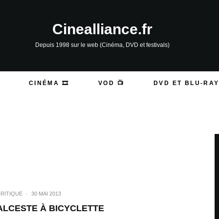
Cinealliance.fr
Depuis 1998 sur le web (Cinéma, DVD et festivals)
CINÉMA 🎞️
VOD 📺
DVD ET BLU-RAY
RITIQUE
·
30 MAI 2013
ALCESTE À BICYCLETTE