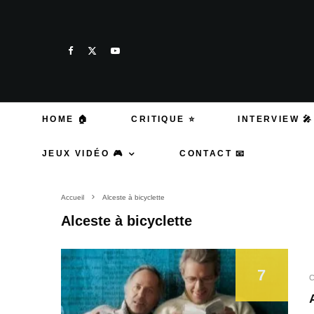
HOME 🏠
CRITIQUE ⭐
INTERVIEW 🎤
JEUX VIDÉO 🎮
CONTACT 📧
Accueil
Alceste à bicyclette
Alceste à bicyclette
7
C