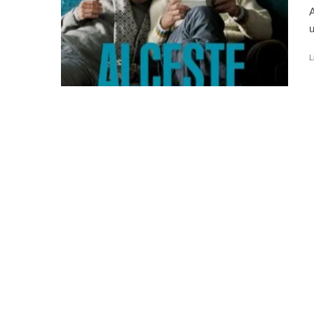
A
u
L