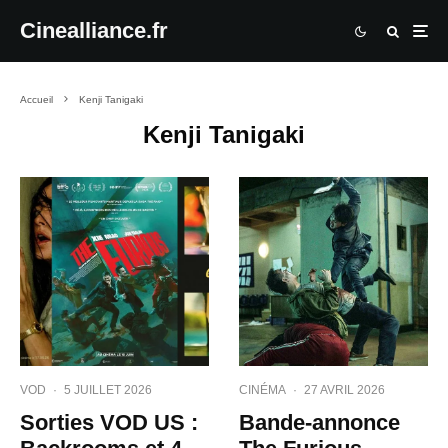
Cinealliance.fr
Accueil
Kenji Tanigaki
Kenji Tanigaki
VOD
·
5 JUILLET 2026
CINÉMA
·
27 AVRIL 2026
Sorties VOD US :
Bande-annonce